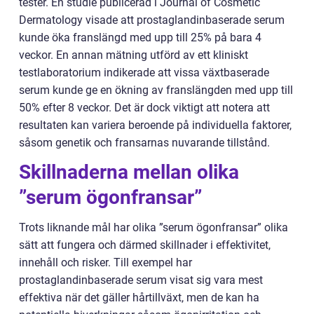
tester. En studie publicerad i Journal of Cosmetic
Dermatology visade att prostaglandinbaserade serum
kunde öka franslängd med upp till 25% på bara 4
veckor. En annan mätning utförd av ett kliniskt
testlaboratorium indikerade att vissa växtbaserade
serum kunde ge en ökning av franslängden med upp till
50% efter 8 veckor. Det är dock viktigt att notera att
resultaten kan variera beroende på individuella faktorer,
såsom genetik och fransarnas nuvarande tillstånd.
Skillnaderna mellan olika
”serum ögonfransar”
Trots liknande mål har olika ”serum ögonfransar” olika
sätt att fungera och därmed skillnader i effektivitet,
innehåll och risker. Till exempel har
prostaglandinbaserade serum visat sig vara mest
effektiva när det gäller hårtillväxt, men de kan ha