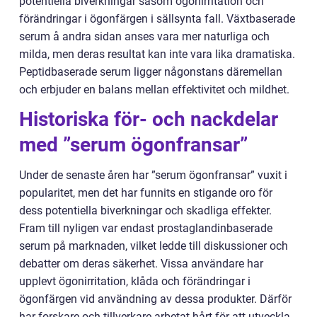
potentiella biverkningar såsom ögonirritation och
förändringar i ögonfärgen i sällsynta fall. Växtbaserade
serum å andra sidan anses vara mer naturliga och
milda, men deras resultat kan inte vara lika dramatiska.
Peptidbaserade serum ligger någonstans däremellan
och erbjuder en balans mellan effektivitet och mildhet.
Historiska för- och nackdelar
med ”serum ögonfransar”
Under de senaste åren har ”serum ögonfransar” vuxit i
popularitet, men det har funnits en stigande oro för
dess potentiella biverkningar och skadliga effekter.
Fram till nyligen var endast prostaglandinbaserade
serum på marknaden, vilket ledde till diskussioner och
debatter om deras säkerhet. Vissa användare har
upplevt ögonirritation, klåda och förändringar i
ögonfärgen vid användning av dessa produkter. Därför
har forskare och tillverkare arbetat hårt för att utveckla