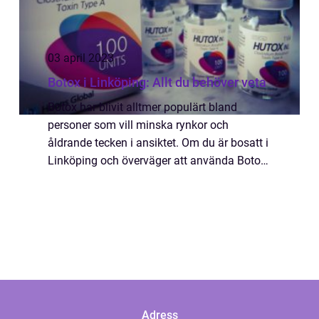
03 april 2023
Botox i Linköping: Allt du behöver veta
Botox har blivit alltmer populärt bland
personer som vill minska rynkor och
åldrande tecken i ansiktet. Om du är bosatt i
Linköping och överväger att använda Botox,
finns det flera saker du bör veta för att ta ett
välgrundat beslut. I denna artikel g...
Adress