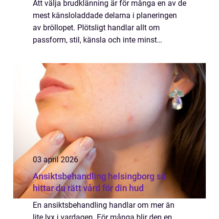
Att välja brudklänning är för många en av de
mest känsloladdade delarna i planeringen
av bröllopet. Plötsligt handlar allt om
passform, stil, känsla och inte minst
förväntningar både egna och andras.
Samtidigt ska klänningen fungera i
verkligheten: d...
03 april 2026
Ansiktsbehandling helsingborg så
hittar du rätt vård för din hud
En ansiktsbehandling handlar om mer än
lite lyx i vardagen. För många blir den en