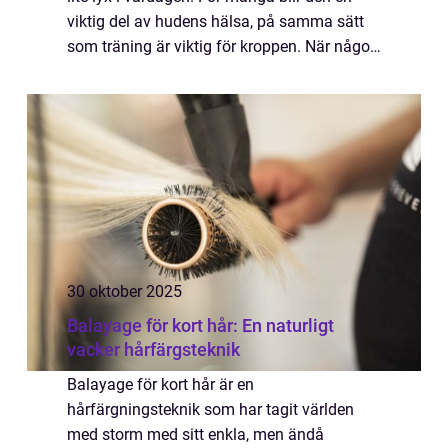
viktig del av hudens hälsa, på samma sätt
som träning är viktig för kroppen. När någon
söker efter ansiktsbehandling Helsingborg
vill personen ofta både få en skön stun...
30 oktober 2025
Balayage för kort hår: En naturligt
vacker hårfärgsteknik
Balayage för kort hår är en
hårfärgningsteknik som har tagit världen
med storm med sitt enkla, men ändå