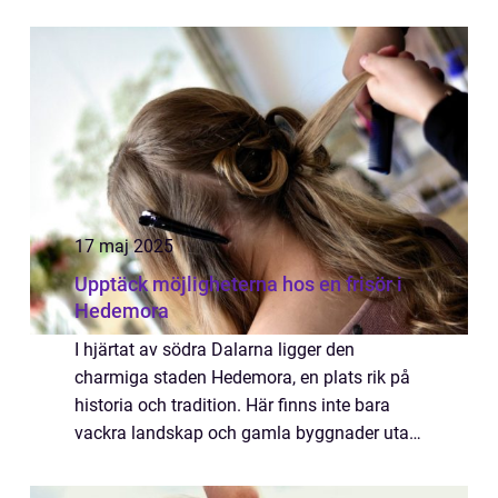
piercingens betydelse och utförande
genomgått mån...
17 maj 2025
Upptäck möjligheterna hos en frisör i
Hedemora
I hjärtat av södra Dalarna ligger den
charmiga staden Hedemora, en plats rik på
historia och tradition. Här finns inte bara
vackra landskap och gamla byggnader utan
även ett djupt engagemang för hantverk och
kvalitet sp...