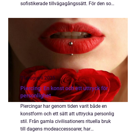
sofistikerade tillvägagångssätt. För den som
är nyfiken på att för...
31 augusti 2025
Piercing: En konst och ett uttryck för
personlighet
Piercingar har genom tiden varit både en
konstform och ett sätt att uttrycka personlig
stil. Från gamla civilisationers rituella bruk
till dagens modeaccessoarer, har