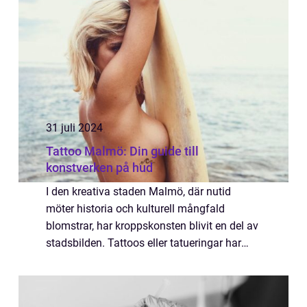
31 juli 2024
Tattoo Malmö: Din guide till
konstverken på hud
I den kreativa staden Malmö, där nutid
möter historia och kulturell mångfald
blomstrar, har kroppskonsten blivit en del av
stadsbilden. Tattoos eller tatueringar har
under senare år blivit mer än bara en trend –
...