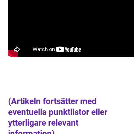
(Artikeln fortsätter med
eventuella punktlistor eller
ytterligare relevant
information)