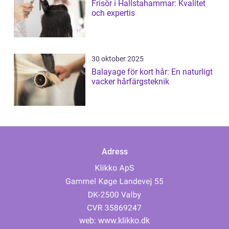
Frisör i Hallstahammar: Kvalitet
och expertis
30 oktober 2025
Balayage för kort hår: En naturligt
vacker hårfärgsteknik
Adress
web:
www.klikko.dk