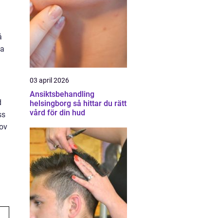
å
ta
03 april 2026
Ansiktsbehandling
d
helsingborg så hittar du rätt
vård för din hud
ss
hov