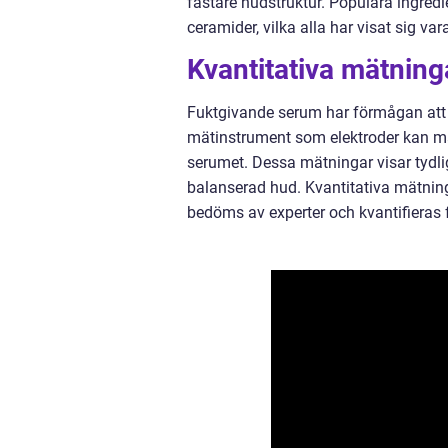
fastare hudstruktur. Populära ingredi
ceramider, vilka alla har visat sig va
Kvantitativa mätnin
Fuktgivande serum har förmågan att 
mätinstrument som elektroder kan ma
serumet. Dessa mätningar visar tydligt
balanserad hud. Kvantitativa mätning
bedöms av experter och kvantifieras f