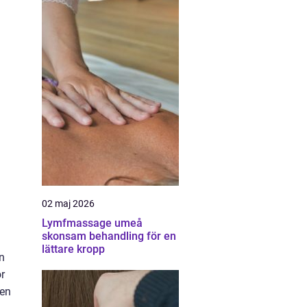
02 maj 2026
Lymfmassage umeå
skonsam behandling för en
lättare kropp
an
ör
 en