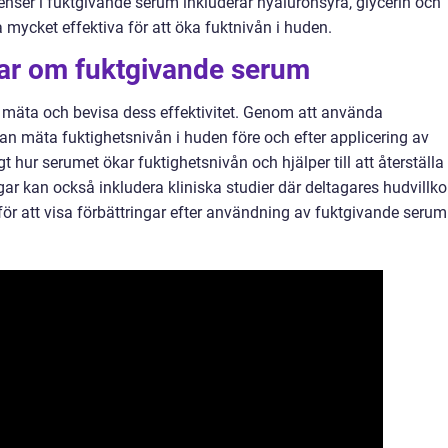
enser i fuktgivande serum inkluderar hyaluronsyra, glycerin och
ra mycket effektiva för att öka fuktnivån i huden.
gar om fuktgivande serum
mäta och bevisa dess effektivitet. Genom att använda
n mäta fuktighetsnivån i huden före och efter applicering av
 hur serumet ökar fuktighetsnivån och hjälper till att återställa
ar kan också inkludera kliniska studier där deltagares hudvillko
ör att visa förbättringar efter användning av fuktgivande serum