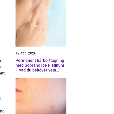
12 april 2026
Permanent hårborttagning
a
med Soprano Ice Platinum
an
– vad du behöver veta
ett
innan du bestämmer dig
I
ing