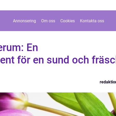
Annonsering
Om oss
Cookies
Kontakta oss
erum: En
nt för en sund och fräsc
redaktio