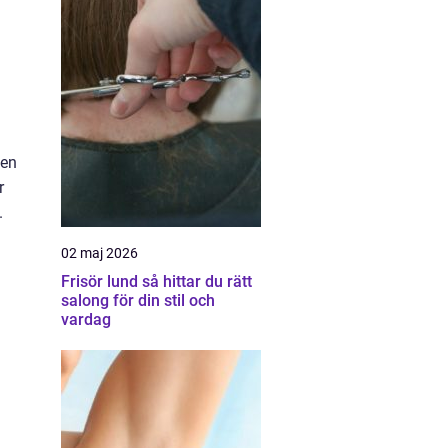
 en
r
.
02 maj 2026
Frisör lund så hittar du rätt
salong för din stil och
vardag