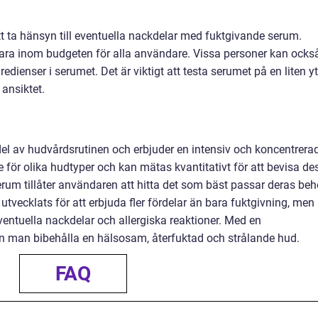
att ta hänsyn till eventuella nackdelar med fuktgivande serum.
vara inom budgeten för alla användare. Vissa personer kan ocks
dienser i serumet. Det är viktigt att testa serumet på en liten y
ansiktet.
el av hudvårdsrutinen och erbjuder en intensiv och koncentrera
för olika hudtyper och kan mätas kvantitativt för att bevisa de
 serum tillåter användaren att hitta det som bäst passar deras be
utvecklats för att erbjuda fler fördelar än bara fuktgivning, men
ventuella nackdelar och allergiska reaktioner. Med en
 man bibehålla en hälsosam, återfuktad och strålande hud.
FAQ