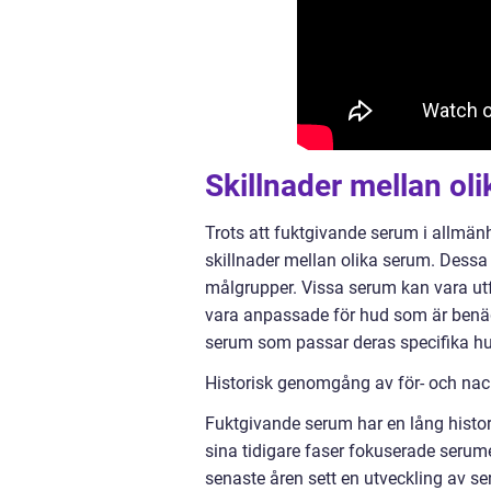
Skillnader mellan ol
Trots att fuktgivande serum i allmänh
skillnader mellan olika serum. Dessa 
målgrupper. Vissa serum kan vara utf
vara anpassade för hud som är benägen
serum som passar deras specifika h
Historisk genomgång av för- och na
Fuktgivande serum har en lång histori
sina tidigare faser fokuserade serumet
senaste åren sett en utveckling av se