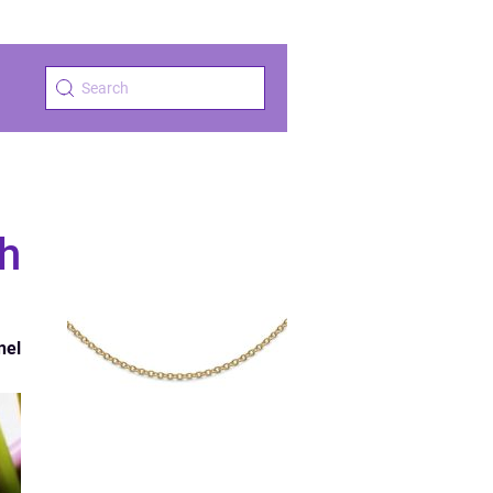
h
nel