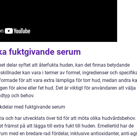
ika fuktgivande serum
et delar syftet att återfukta huden, kan det finnas betydande
skillnader kan vara i termer av formel, ingredienser och specifik
ormade för att vara extra lämpliga för torr hud, medan andra k
 för akne eller fet hud. Det är viktigt för användaren att välja 
udtyp och behov.
ckdelar med fuktgivande serum
a och har utvecklats över tid för att möta olika hudvårdsbehov. 
 främst på att lägga till extra fukt till huden. Emellertid har de
rum med en bredare rad fördelar, inklusive antioxidanter, anti-ag