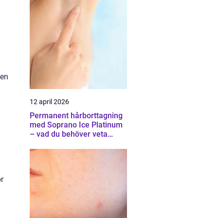
men
12 april 2026
Permanent hårborttagning
med Soprano Ice Platinum
– vad du behöver veta
innan du bestämmer dig
r