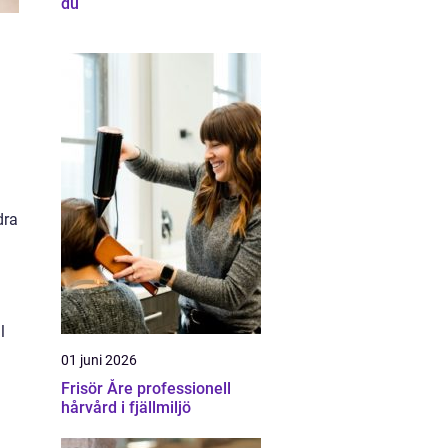
du
dra
l
01 juni 2026
Frisör Åre professionell
hårvård i fjällmiljö