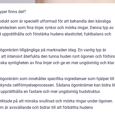
yper finns det?
dukt som är speciellt utformad för att behandla den känsliga
stecken som fina linjer, rynkor och mörka ringar. Denna typ av
att upprätthålla och förstärka hudens elasticitet, fuktbalans och
ge ögonkräm tillgängliga på marknaden idag. En vanlig typ är
 att intensivt återfukta den tunna huden runt ögonen och förhin
inska synligheten av fina linjer och ge en mer ungdomlig och klar
ögonkräm som innehåller specifika ingredienser som hjälper till
skynda cellförnyelseprocessen. Sådana ögonkrämer kan bidra til
 upprätthålla en fastare och mer ungdomlig hudstruktur.
riktade på att minska svullnad och mörka ringar under ögonen.
m är avsvällande och bidrar till att förbättra hudens