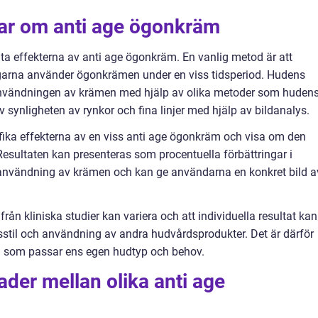
gar om anti age ögonkräm
mäta effekterna av anti age ögonkräm. En vanlig metod är att
agarna använder ögonkrämen under en viss tidsperiod. Hudens
 användningen av krämen med hjälp av olika metoder som huden
v synligheten av rynkor och fina linjer med hjälp av bildanalys.
cifika effekterna av en viss anti age ögonkräm och visa om den
 Resultaten kan presenteras som procentuella förbättringar i
re användning av krämen och kan ge användarna en konkret bild a
n från kliniska studier kan variera och att individuella resultat kan
vsstil och användning av andra hudvårdsprodukter. Det är därför
äm som passar ens egen hudtyp och behov.
ader mellan olika anti age