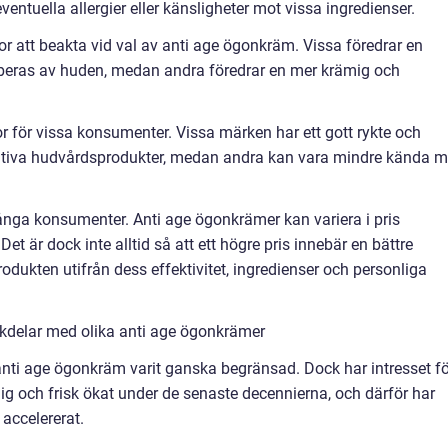
entuella allergier eller känsligheter mot vissa ingredienser.
r att beakta vid val av anti age ögonkräm. Vissa föredrar en
beras av huden, medan andra föredrar en mer krämig och
r för vissa konsumenter. Vissa märken har ett gott rykte och
tativa hudvårdsprodukter, medan andra kan vara mindre kända 
många konsumenter. Anti age ögonkrämer kan variera i pris
t är dock inte alltid så att ett högre pris innebär en bättre
produkten utifrån dess effektivitet, ingredienser och personliga
kdelar med olika anti age ögonkrämer
anti age ögonkräm varit ganska begränsad. Dock har intresset fö
g och frisk ökat under de senaste decennierna, och därför har
accelererat.