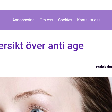
Annonsering
Om oss
Cookies
Kontakta oss
ersikt över anti age
redaktio