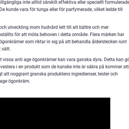
lgängliga inte alltid särskilt effektiva eller speciellt formulerad
e kunde vara för tunga eller för parfymerade, vilket ledde till
ch utveckling inom hudvård lett till att bättre och mer
tällts för att möta behoven i detta område. Flera märken har
gonkrämer som riktar in sig på att behandla ålderstecken runt
 sätt.
att vissa anti age ögonkrämer kan vara ganska dyra. Detta kan g
investera i en produkt som de kanske inte är säkra på kommer att
igt att noggrant granska produktens ingredienser, tester och
i age ögonkräm.