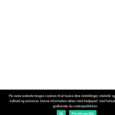
På vores website bruges cookies til at huske dine indstillinger, statistik o
indhold og annoncer. Denne information deles med tredjepart. Ved fortsa
godkender du cookiepolitikken.
Ok
Privatlivspolitik