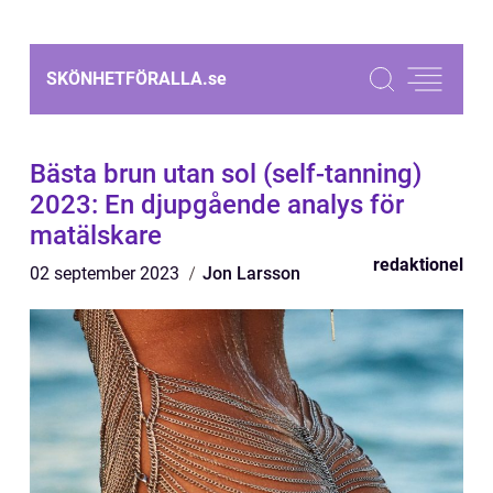
SKÖNHETFÖRALLA.
se
Bästa brun utan sol (self-tanning)
2023: En djupgående analys för
matälskare
redaktionel
02 september 2023
Jon Larsson