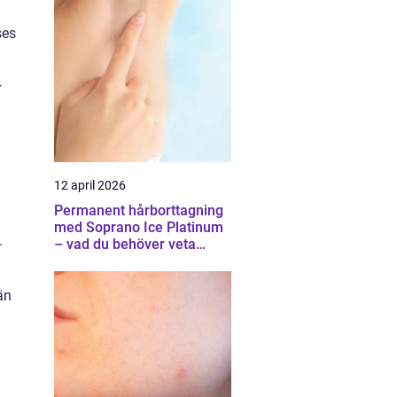
ses
r
12 april 2026
Permanent hårborttagning
med Soprano Ice Platinum
.
– vad du behöver veta
innan du bestämmer dig
än
d