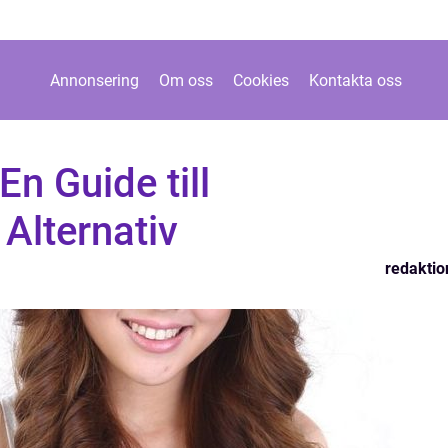
Annonsering
Om oss
Cookies
Kontakta oss
n Guide till
 Alternativ
redaktio