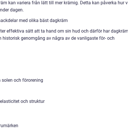
m kan variera från lätt till mer krämig. Detta kan påverka hur v
under dagen.
nackdelar med olika bäst dagkräm
er effektiva sätt att ta hand om sin hud och därför har dagkrä
en historisk genomgång av några av de vanligaste för- och
 solen och förorening
elasticitet och struktur
varumärken