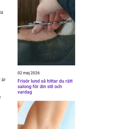
da
02 maj 2026
 är
Frisör lund så hittar du rätt
salong för din stil och
vardag
r