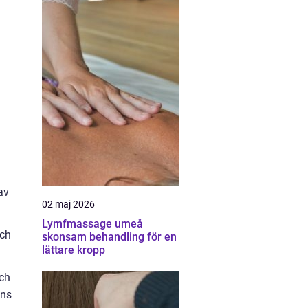
av
02 maj 2026
Lymfmassage umeå
och
skonsam behandling för en
lättare kropp
och
ens