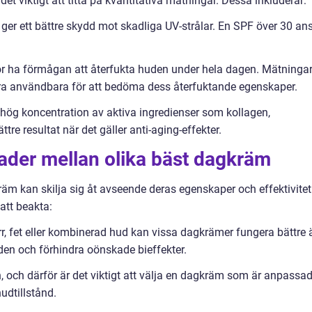
et viktigt att titta på kvantitativa mätningar. Dessa inkluderar:
er ett bättre skydd mot skadliga UV-strålar. En SPF över 30 an
ör ha förmågan att återfukta huden under hela dagen. Mätninga
ara användbara för att bedöma dess återfuktande egenskaper.
n hög koncentration av aktiva ingredienser som kollagen,
tre resultat när det gäller anti-aging-effekter.
ader mellan olika bäst dagkräm
kräm kan skilja sig åt avseende deras egenskaper och effektivitet
att beakta:
r, fet eller kombinerad hud kan vissa dagkrämer fungera bättre 
uden och förhindra oönskade bieffekter.
, och därför är det viktigt att välja en dagkräm som är anpassa
udtillstånd.