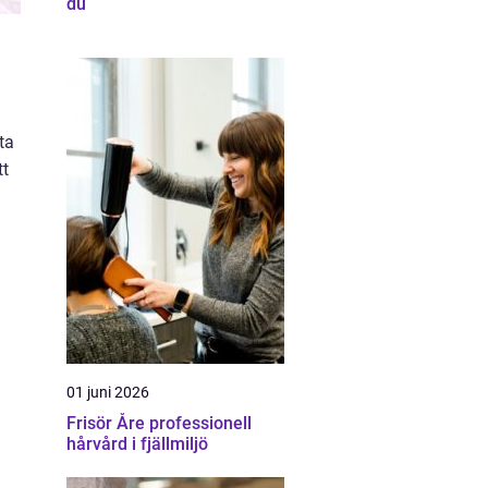
du
ta
tt
01 juni 2026
Frisör Åre professionell
hårvård i fjällmiljö