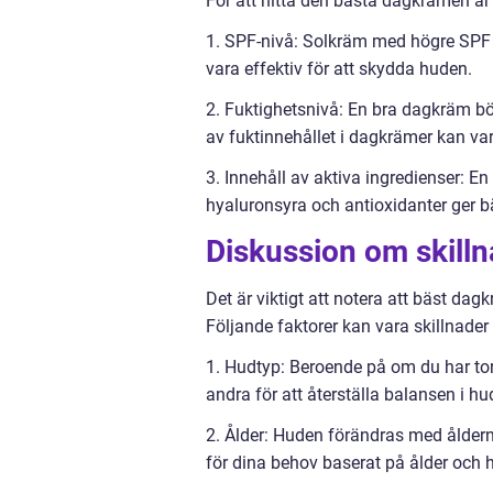
För att hitta den bästa dagkrämen är d
1. SPF-nivå: Solkräm med högre SPF g
vara effektiv för att skydda huden.
2. Fuktighetsnivå: En bra dagkräm b
av fuktinnehållet i dagkrämer kan v
3. Innehåll av aktiva ingredienser: E
hyaluronsyra och antioxidanter ger bät
Diskussion om skilln
Det är viktigt att notera att bäst dag
Följande faktorer kan vara skillnader 
1. Hudtyp: Beroende på om du har tor
andra för att återställa balansen i h
2. Ålder: Huden förändras med åldern
för dina behov baserat på ålder och h