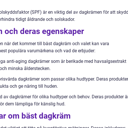
skyddsfaktor (SPF) är en viktig del av dagkrämen för att skyd
rhindra tidigt åldrande och solskador.
n och deras egenskaper
 när det kommer till bäst dagkräm och valet kan vara
mest populära varumärkena och vad de erbjuder:
yxiga anti-aging dagkrämer som är berikade med havsalgsextrakt
 och minska ålderstecken.
prisvärda dagkrämer som passar olika hudtyper. Deras produkter
fukta och ge näring till huden.
tbud av dagkrämer för olika hudtyper och behov. Deras produkter ä
 gör dem lämpliga för känslig hud.
gar om bäst dagkräm