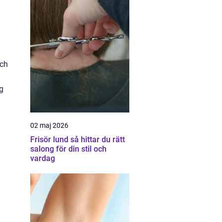
och
g
02 maj 2026
Frisör lund så hittar du rätt
salong för din stil och
vardag
n