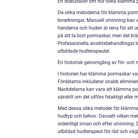
En diskussion om hur olika klämma p
De olika metoderna för klämma pormask
biverkningar. Manuell utvinning kan va
händerna och huden är rena för att u
på att ta bort pormaskar, men det kr
Professionella ansiktsbehandlingar k
utbildade hudterapeuter.
En historisk genomgång av för- och
I historien har klämma pormaskar vari
Fördelarna inkluderar snabb eliminer
Nackdelarna kan vara att klämma porma
särskilt om det utförs felaktigt eller
Med dessa olika metoder för klämma p
hudtyp och behov. Oavsett vilken met
ordentligt innan och efter utvinning. 
utbildad hudterapeut för råd och väg