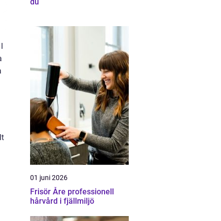
du
I
a
a
lt
01 juni 2026
Frisör Åre professionell
hårvård i fjällmiljö