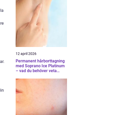
lla
re
12 april 2026
Permanent hårborttagning
ar.
med Soprano Ice Platinum
– vad du behöver veta
innan du bestämmer dig
din