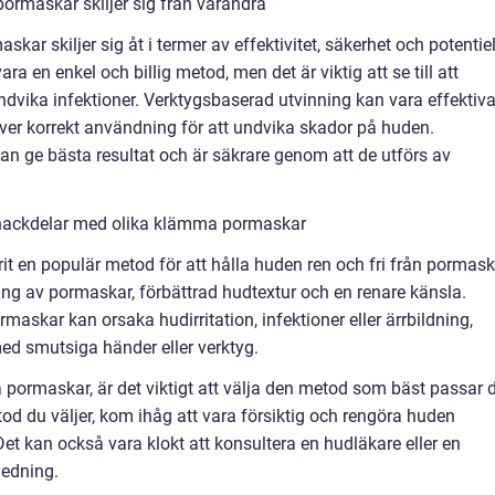
ormaskar skiljer sig från varandra
ar skiljer sig åt i termer av effektivitet, säkerhet och potentie
ra en enkel och billig metod, men det är viktig att se till att
ndvika infektioner. Verktygsbaserad utvinning kan vara effektiva
äver korrekt användning för att undvika skador på huden.
an ge bästa resultat och är säkrare genom att de utförs av
 nackdelar med olika klämma pormaskar
t en populär metod för att hålla huden ren och fri från pormask
ing av pormaskar, förbättrad hudtextur och en renare känsla.
skar kan orsaka hudirritation, infektioner eller ärrbildning,
 med smutsiga händer eller verktyg.
ormaskar, är det viktigt att välja den metod som bäst passar 
od du väljer, kom ihåg att vara försiktig och rengöra huden
Det kan också vara klokt att konsultera en hudläkare eller en
ledning.