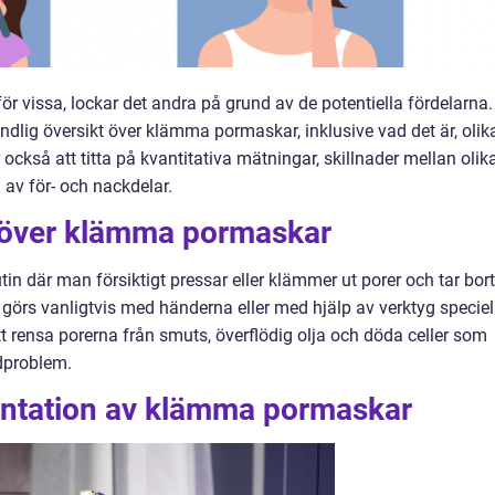
för vissa, lockar det andra på grund av de potentiella fördelarna. 
ndlig översikt över klämma pormaskar, inklusive vad det är, olik
också att titta på kvantitativa mätningar, skillnader mellan olik
av för- och nackdelar.
t över klämma pormaskar
 där man försiktigt pressar eller klämmer ut porer och tar bort
görs vanligtvis med händerna eller med hjälp av verktyg speciel
t rensa porerna från smuts, överflödig olja och döda celler som
dproblem.
entation av klämma pormaskar