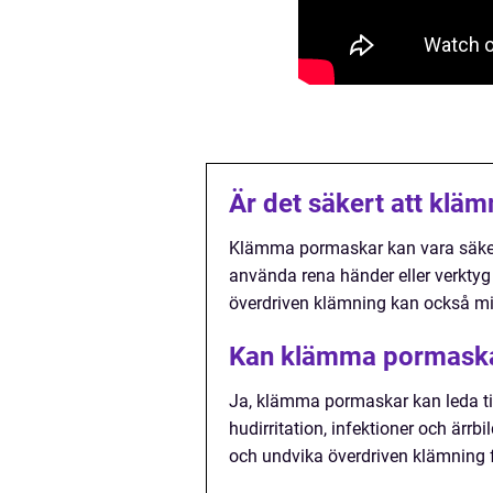
Är det säkert att kl
Klämma pormaskar kan vara säkert 
använda rena händer eller verktyg f
överdriven klämning kan också mini
Kan klämma pormaskar 
Ja, klämma pormaskar kan leda till
hudirritation, infektioner och ärrbi
och undvika överdriven klämning fö