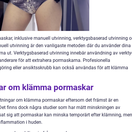
askar, inklusive manuell utvinning, verktygsbaserad utvinning 
nuell utvinning är den vanligaste metoden där du använder dina
rna ut. Verktygsbaserad utvinning innebär användning av verkty
derare för att extrahera pormaskarna. Profesionella
öring eller ansiktsskrubb kan också användas för att klämma
ngar om klämma pormaskar
ätningar om klämma pormaskar eftersom det främst är en
. Det finns dock några studier som har mätt minskningen av
sat sig att pormaskar kan minska temporärt efter klämning, me
 inflammation i huden.