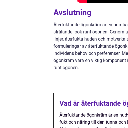
Avslutning
Återfuktande ögonkräm är en oumbärl
strålande look runt ögonen. Genom at
linjer, återfukta huden och motverka
formuleringar av återfuktande ögonkr
individens behov och preferenser. M
ögonkräm vara en viktig komponent i 
runt ögonen.
Vad är återfuktande 
Återfuktande ögonkräm är en hudv
fukt och näring till den tunna oc