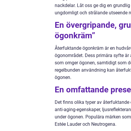
nackdelar. Låt oss ge dig en grundli
ungdomligt och strålande utseende r
En övergripande, gru
ögonkräm”
Återfuktande ögonkräm är en hudvård
ögonområdet. Dess primära syfte är a
som omger ögonen, samtidigt som de
regelbunden användning kan återfukt
ögonen.
En omfattande prese
Det finns olika typer av återfuktan
anti-aging-egenskaper, ljusreflekter
under ögonen. Populära märken som e
Estée Lauder och Neutrogena.