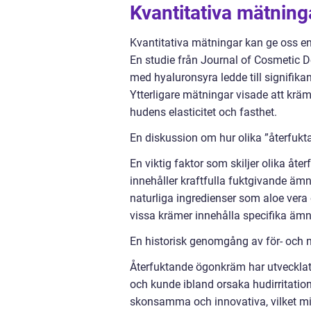
Kvantitativa mätnin
Kvantitativa mätningar kan ge oss e
En studie från Journal of Cosmetic
med hyaluronsyra ledde till signifikan
Ytterligare mätningar visade att kräm
hudens elasticitet och fasthet.
En diskussion om hur olika ”återfukt
En viktig faktor som skiljer olika åt
innehåller kraftfulla fuktgivande ä
naturliga ingredienser som aloe vera
vissa krämer innehålla specifika ämn
En historisk genomgång av för- och 
Återfuktande ögonkräm har utvecklats
och kunde ibland orsaka hudirritation
skonsamma och innovativa, vilket mins