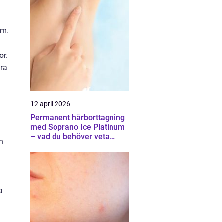
äm.
or.
tra
12 april 2026
Permanent hårborttagning
med Soprano Ice Platinum
– vad du behöver veta
n
innan du bestämmer dig
a