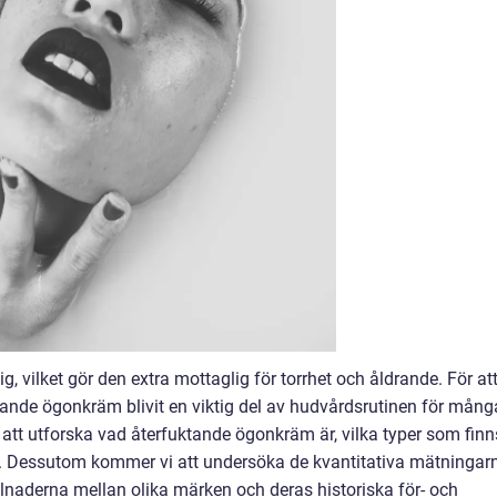
, vilket gör den extra mottaglig för torrhet och åldrande. För at
nde ögonkräm blivit en viktig del av hudvårdsrutinen för mång
 att utforska vad återfuktande ögonkräm är, vilka typer som finn
. Dessutom kommer vi att undersöka de kvantitativa mätningar
llnaderna mellan olika märken och deras historiska för- och