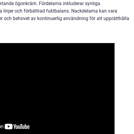
tande ögonkräm. Fördelarna inkluderar synliga
a linjer och förbättrad fuktbalans. Nackdelarna kan vara
r och behovet av kontinuerlig användning för att upprätthålla