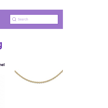
g
nel