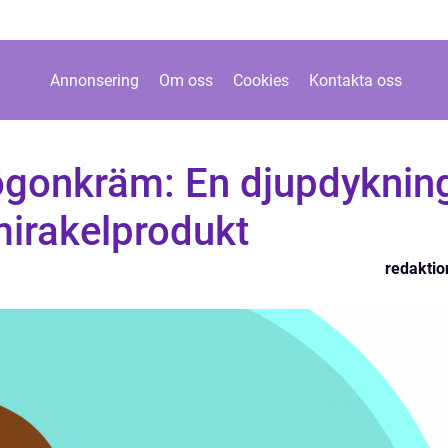
Annonsering
Om oss
Cookies
Kontakta oss
ögonkräm: En djupdyknin
mirakelprodukt
redaktio