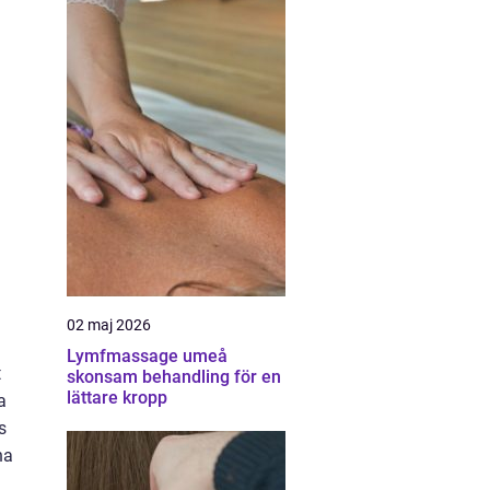
02 maj 2026
Lymfmassage umeå
t
skonsam behandling för en
lättare kropp
a
s
na